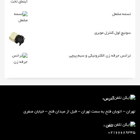
تسمه مشعل
سوئیچ لول کنترل موبری
ترانس جرقه زن الکترونیکی و سیم پیچی
آدرس:
تهران – اتوبان فتح به سمت تهران – ق
ب
ل از میدان فتح – خیابان صفری
تلفن :
02166689345