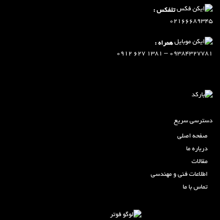
تلفکس :
02166689345
همراه :
09384327781 – 1381 627 0912
دسترسی سریع
صفحه اصلی
درباره ما
مقالات
اطلاعات فنی و مهندسی
تماس با ما