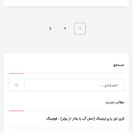
2
1
جستجو
مطالب جدید
کری اور یا پرایمینگ (حمل آب با بخار از بولر) . فومینگ