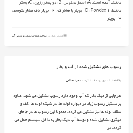
مختلف آمده است. A: اسمز معکوس، B: دو بستر رزین، C: بستر
مختلط، D: Powdex ۱- بویلر با فشار کم، ۲- بویلر باف فشار متوسط،
۳- بویلر
منتشر شده در
مقالات
,
مقالات تصفیه و شیمی آب
رسوب های تشکیل شده از آب و بخار
یکشنبه, 09 جولای 2017
توسط
حمید سلامی
هرجایی از دیگ بخار که آب وجود دارد رسوب تشکیل می شود. علاوه
بر تشکیل رسوب زیاد در دیواره لوله ها، در شبکه لوله ها، کف و
سقف لوله ها نیز تشکیل می گردد. معمولا این رسوب ها در جاهای
دیگری تشکیل شده و توسط آب دیگ بخار به داخل سیستم حمل می
گردد. در