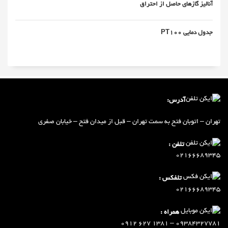
آنالیز گازهای حاصل از احتراق
جدول دمایی PT100
آدرس:
تهران – اتوبان فتح به سمت تهران – ق
ب
ل از میدان فتح – خیابان صفری
تلفن :
02166689345
تلفکس :
02166689345
همراه :
09384327781 – 1381 627 0912