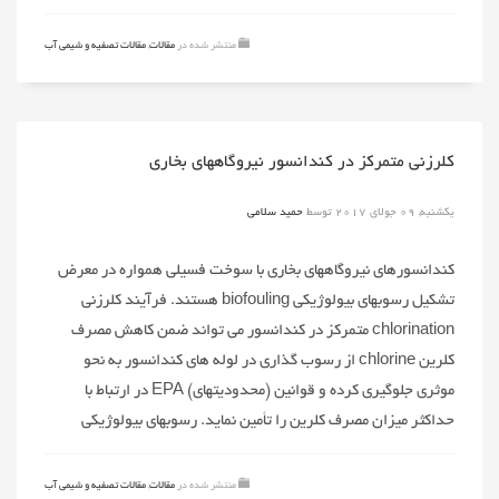
منتشر شده در
مقالات
,
مقالات تصفیه و شیمی آب
کلرزنی متمرکز در کندانسور نیروگاههای بخاری
یکشنبه, 09 جولای 2017
توسط
حمید سلامی
کندانسورهای نیروگاههای بخاری با سوخت فسیلی همواره در معرض
تشکیل رسوبهای بیولوژیکی biofouling هستند. فرآیند کلرزنی
chlorination متمرکز در کندانسور می تواند ضمن کاهش مصرف
کلرین chlorine از رسوب گذاری در لوله های کندانسور به نحو
موثری جلوگیری کرده و قوانین (محدودیتهای) EPA در ارتباط با
حداکثر میزان مصرف کلرین را تأمین نماید. رسوبهای بیولوژیکی
منتشر شده در
مقالات
,
مقالات تصفیه و شیمی آب