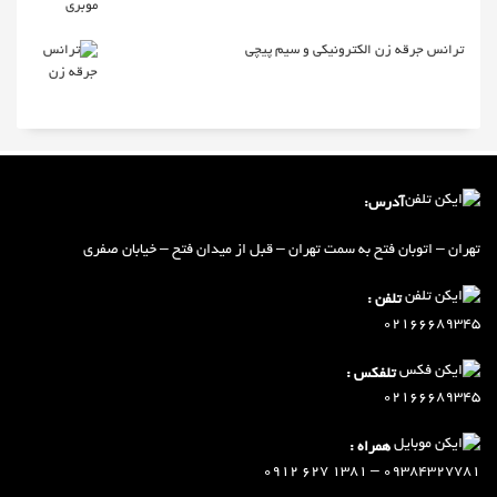
ترانس جرقه زن الکترونیکی و سیم پیچی
آدرس:
تهران – اتوبان فتح به سمت تهران – ق
ب
ل از میدان فتح – خیابان صفری
تلفن :
02166689345
تلفکس :
02166689345
همراه :
09384327781 – 1381 627 0912