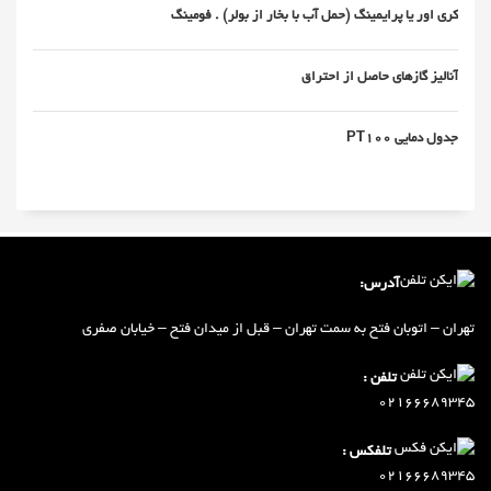
کری اور یا پرایمینگ (حمل آب با بخار از بولر) . فومینگ
آنالیز گازهای حاصل از احتراق
جدول دمایی PT100
آدرس:
تهران – اتوبان فتح به سمت تهران – ق
ب
ل از میدان فتح – خیابان صفری
تلفن :
02166689345
تلفکس :
02166689345