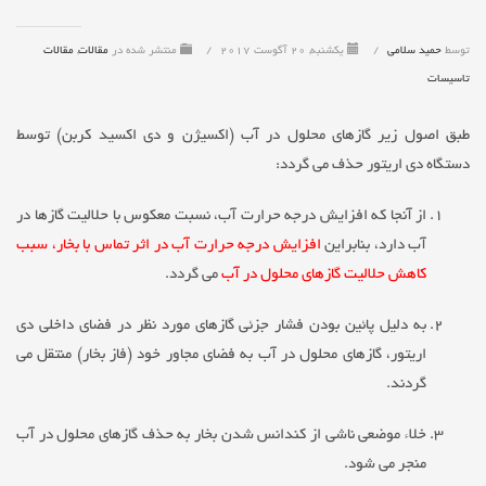
توسط
حمید سلامی
/
یکشنبه, 20 آگوست 2017
/
منتشر شده در
مقالات
,
مقالات
تاسیسات
طبق اصول زیر گازهای محلول در آب (اکسیژن و دی اکسید کربن) توسط
دستگاه دی اریتور حذف می گردد:
از آنجا که افزایش درجه حرارت آب، نسبت معکوس با حلالیت گازها در
آب دارد، بنابراین
افزایش درجه حرارت آب در اثر تماس با بخار، سبب
کاهش حلالیت گازهای محلول در آب
می گردد.
به دلیل پائین بودن فشار جزئی گازهای مورد نظر در فضای داخلی دی
اریتور، گازهای محلول در آب به فضای مجاور خود (فاز بخار) منتقل می
گردند.
خلاء موضعی ناشی از کندانس شدن بخار به حذف گازهای محلول در آب
منجر می شود.