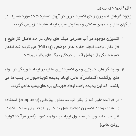
علل کاربرد دی اریتور:
وجود گازهای اکسیژن و دی اکسید کربن در آبهای تصفیه شده مورد مصرف در
دیگهای بخار واحدهای صنعتی و مسکونی سبب ایجاد ضایعات زیر می گردد:
اکسیژن موجود در آب مصرفی دیگ های بخار، در حد فاصل فاز مایع و
فاز بخار، باعث ایجاد حفره های موضعی (Pitting) می گردد که انفجار
حفره ها یکی از عوامل آسیب دیدگی دیگ های بخار می باشد.
وجود گازهای اکسیژن و دی اکسیدکربن علاوه بر ایجاد خوردگی در لوله
های برگشت (کندانس)، عامل ایجاد پدیده کویتاسیون در پمپ ها می
باشند. که این پدیده باعث ایجاد خوردگی پره های پمپ ها می گردد.
در فرآیندهایی که از بخار آب به منظور بوزدایی (Stripping) استفاده
می شود، وجود اکسیژن نه تنها عامل بوزدایی را مختل می سازد، بلکه در
اثر اکسیداسیون، در محصول ایجاد بو خواهد نمود. (نظیر فرآیند تولید
روغن نباتی)