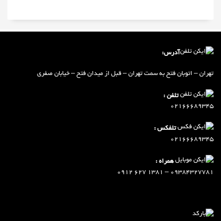
آدرس:
تهران – اتوبان فتح به سمت تهران – ق
ب
ل از میدان فتح – خیابان صفری
تلفن :
02166689345
تلفکس :
02166689345
همراه :
09384327781 – 1381 627 0912