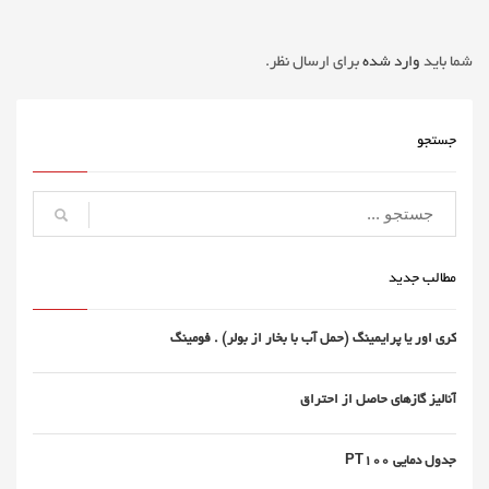
شما باید
وارد شده
برای ارسال نظر.
جستجو
مطالب جدید
کری اور یا پرایمینگ (حمل آب با بخار از بولر) . فومینگ
آنالیز گازهای حاصل از احتراق
جدول دمایی PT100