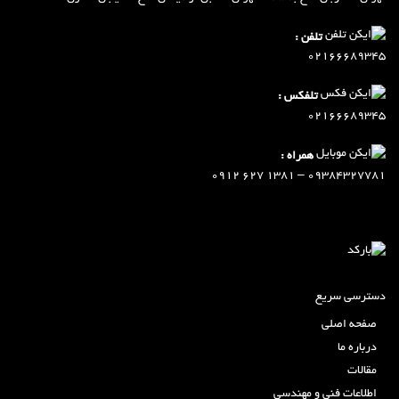
تلفن :
02166689345
تلفکس :
02166689345
همراه :
09384327781 – 1381 627 0912
دسترسی سریع
صفحه اصلی
درباره ما
مقالات
اطلاعات فنی و مهندسی