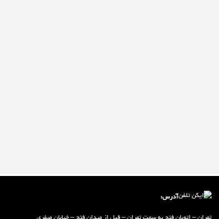
آدرس:
تهران – اتوبان فتح به سمت تهران – ق
ب
ل از میدان فتح – خیابان صفری