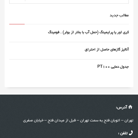
مطالب جدید
کری اور یا پرایمینگ (حمل آب با بخار از بولر) . فومینگ
آنالیز گازهای حاصل از احتراق
جدول دمایی PT100
آدرس:
تهران – اتوبان فتح به سمت تهران – ق
ب
ل از میدان فتح – خیابان صفری
تلفن :