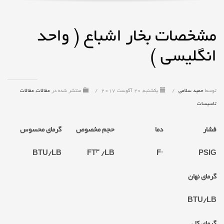
مشخصات بخار اشباع ( واحد
انگلیسی )
توسط
حمید سلامی
/
یکشنبه, 20 آگوست 2017
/
منتشر شده در
مقالات
,
مقالات
تاسیسات
فشار
دما
حجم مخصوص
گرمای محسوس
3
BTU/LB
FT
/LB
˙F
PSIG
گرمای نهان
BTU/LB