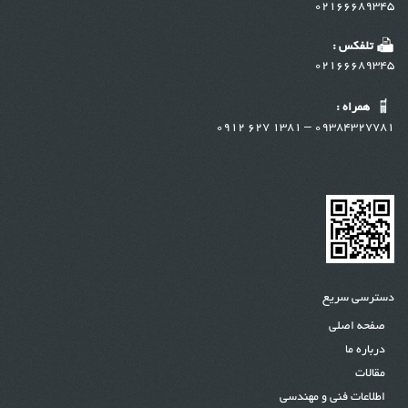
02166689345
تلفکس :
02166689345
همراه :
09384327781 – 1381 627 0912
دسترسی سریع
صفحه اصلی
درباره ما
مقالات
اطلاعات فنی و مهندسی