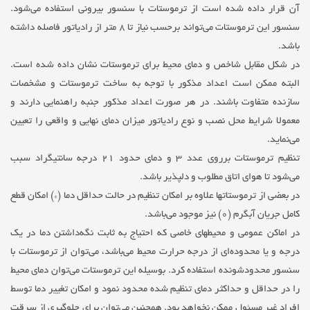
آن قرار داده شده است از ترموستات با سنسور بیرونی استفاده می‌شود.
سنسور این ترموستات می‌تواند برحسب نیاز تا ۸ متر از رادیاتور فاصله داشته
باشد.
در شکل مقابل شاخص و دمای محیط برای ترموستات نشان داده شده است.
البته ممکن است اعداد مذکور با توجه به ساخت ترموستات و مشخصات
سازنده متفاوت باشند. در هر صورت اعداد مذکور جنبه راهنمایی دارند و
معمولا شرایط محل نصب و نوع رادیاتور میزان دمای نهایی و واقعی را تعیین
می‌نماید.
تنظیم ترموستات برروی عدد ۳ و دمای حدود ۲۱ درجه سانتیگراد سبب
می‌شود تا هوای اتاق مطلوب و دلپذیر باشد.
در بعضی از ترموستاتها علاوه بر امکان تنظیم در حالت حداقل دما (*) امکان قطع
کامل جریان آبگرم (۰) نیز موجود می‌باشد.
در اماکن عمومی و محیطهای خاصی که احتیاج به ثابت نگه‌داشتن دما در یک
درجه و یا محدوده‌ای از درجه حرارت محیط می‌باشد، می‌توان از ترموستات با
سنسور محدودشونده استفاده کرد. بوسیله این ترموستات می‌توان دمای محیط
را در حداقل و حداکثر دمای تنظیم شده محدود نمود و امکان تغییر دما توسط
افراد غیر مسئول ممکن نخواهد بود. همچنین می‌توان برای جلوگیری از سرقت