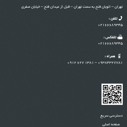
تهران – اتوبان فتح به سمت تهران – ق
ب
ل از میدان فتح – خیابان صفری
تلفن :
02166689345
تلفکس :
02166689345
همراه :
09384327781 – 1381 627 0912
دسترسی سریع
صفحه اصلی