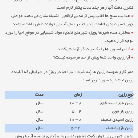
کنترل دقت آنها رهر چند مدت یکبار لازم است.
»
هدایت سنج ها اغلب پس از مدتی ارقام را اشتباه نشان می دهند عواملی
چون تمیز نبودن قطعات و نیز تغییر دمای آب می توانند نقش داشته باشند.
»
عملکرد همه شیرها بویژه شیرهای تغذیه مواد شیمیایی در موقع احیا را مورد
توجه قرار دهید.
»
کالیبراسیون ها را یک بار دیگر آزمایش کنید.
»
آیا رزین واحد شما بیش از حد فرسوده نیست؟
عمر کاری متوسط رزین ها (به شرط ۱ بار احیا در روز) در شرایطی که آلاینده
رزین نباشد به صورت زیر است:
نوع رزین
زمان
مدت
رزین های اسید قوی
۸ – ۱۰
سال
رزین باز قوی
۴ – ۵
سال
رزین اسیدی ضعیف
۸ – ۱۰
سال
رزین بازی ضعیف
۴ – ۵
سال
به طور تقریبی می توان گفت که هزینه سرمایه گذاری تصفیه آب با روش