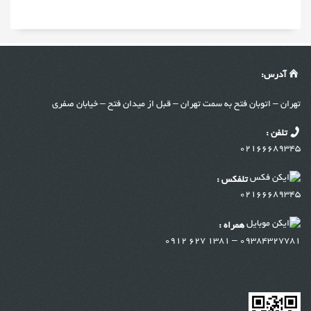
آدرس:
تهران – اتوبان فتح به سمت تهران – ق
ب
ل از میدان فتح – خیابان صفری
تلفن :
02166689345
تلفکس :
02166689345
همراه :
09384327781 – 1381 627 0912