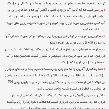
توانید با توجه به توصیه های زیر عیب یابی نمایید و مشکل احتمالی را حل کنید.
»
بررسی کنید که آیا آنالیز آب ورودی فعلی با آنالیز آبی که واحدهای رزین بر
اساس آنها طراحی شده اند تفاوت کرده است؟ در این صورت بر اساس آنالیز
آب فعلی حجم رزین مورد نیاز را پیداکنیم و در صورت کمبود، رزین های مورد
نیاز را اضافه کنید.
»
مقدار رزین هر یک از فیلترهای رزین را بررسی کنید و در صورت کاهش آنها،
به اندازه لازم از رزین مورد نظر اضافه کنید.
»
مقدار ماده شیمیایی مورد نیاز برای احیا را بررسی کنید و غلظت ماده شیمیایی
در زمان احیا و نیز دبی جریان ماده شیمیایی را کنترل کنید. همچنین مقدار آب
شستشو و نیز دبی آن را کنترل کنید.
»
فقط به کنترل آخرین واحد تعویض یونی بسنده نکنید بلکه واحدهای جلوتر را
نیز کنترل کنید مثلا بالا آمدن هدایت الکتریک و یا PH آب تصفیه شده نهاییی
می تواند ناشی از نشت سدیم واحد کاتیونی باشد در حالیکه پایین بودن PH
می تواند به خاطر زود اشباع شدن واحد آنیونی باشد.
»
اگر واحد رزین آنیونی قوی خوب کار نمی کند ممکن است ناشی از بد کار
کردن هوازدا باشد، بنابراین ضروری است که عملکرد هوا زدا را ارزیابی کنید.
»
تردید در مورد دقت کار دبی سنج ها آمپر آب معمولا به جاست از این رو