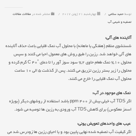
توسط
حمید سلامی
/
چهارشنبه, 21 ژوئن 2017
/
منتشر شده در
مقالات
,
مقالات
تصفیه و شیمی آب
آلاینده های آلی:
شستشوی منظم (هفتگی یا ماهانه) با محلول آب نمک قلیایی باعث حذف آلاینده
های آلی خواهد شد. رزین را طبق روش های معمول احیا می کنند و سپس
محلول ۱۰% نمک طعام حاوی ۲% سود سوز آور را تا دمای ˚C 40 گرم کرده و
محلول را زیر بستر رزین تزریق می کنند. پس از گذشت ۵ الی ۱۰ ساعت
محلول آب نمک قلیایی را خارج می کنند.
نمک های موجود در آب:
اگر TDS آب خیلی بیش از ppm 400 باشد استفاده از روشهای دیگر (بویژه
اسمز معکوس) برای کاهش TDS آب ورودی به رزین ها توصیه می شود.
عیب های واحدهای تعویض یونی:
اگر کیفیت آب تصفیه شده نهایی پایین بود و یا احیای رزین ها زودرس شد می